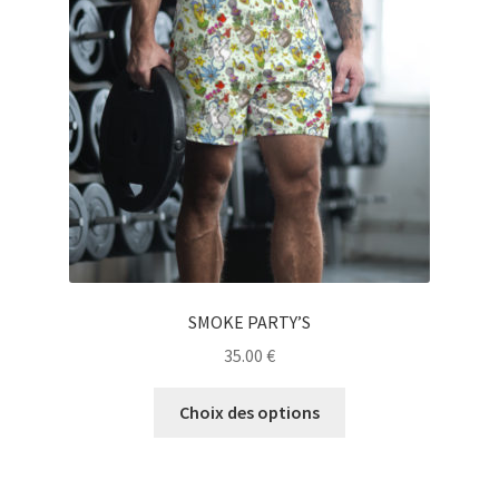
être
choisies
sur
la
page
du
produit
SMOKE PARTY’S
35.00
€
Ce
Choix des options
produit
a
plusieurs