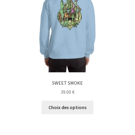
être
choisies
sur
la
page
du
produit
SWEET SMOKE
39.00
€
Ce
Choix des options
produit
a
plusieurs
variations.