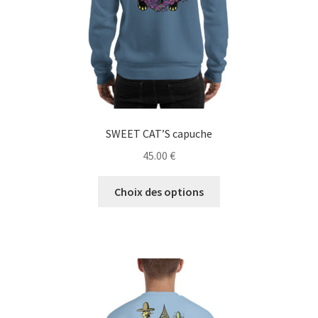
page
du
produit
SWEET CAT’S capuche
45.00
€
Ce
Choix des options
produit
a
plusieurs
variations.
Les
options
peuvent