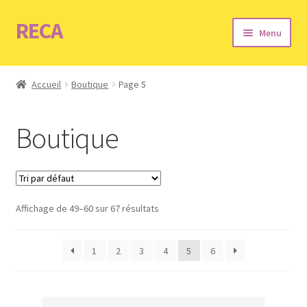
RECA
Aller
Aller
Menu
à
au
la
contenu
Accueil
navigation
Accueil
Boutique
Page 5
Infos
Boutique
Boutique
Mon compte
Affichage de 49–60 sur 67 résultats
Panier
Contact
1
2
3
4
5
6
CGV