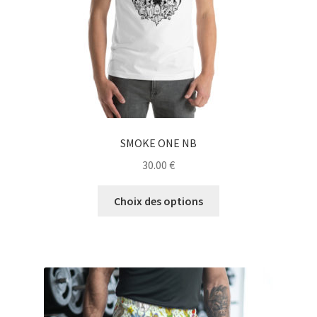
SMOKE ONE NB
30.00
€
Ce
Choix des options
produit
a
plusieurs
variations.
Les
options
peuvent