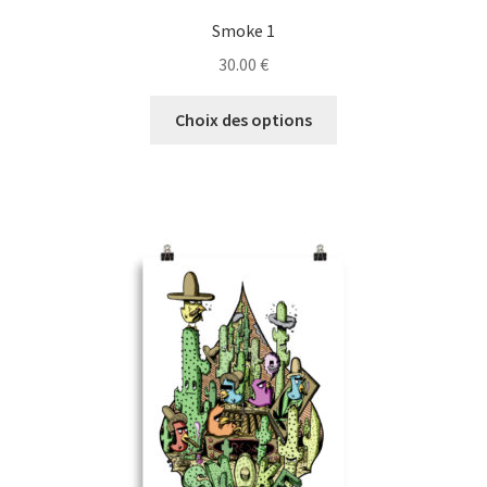
Smoke 1
30.00
€
Ce
Choix des options
produit
a
plusieurs
variations.
Les
options
peuvent
être
choisies
sur
la
page
du