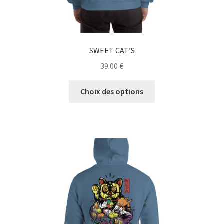
SWEET CAT’S
39.00
€
Ce
Choix des options
produit
a
plusieurs
variations.
Les
options
peuvent
être
choisies
sur
la