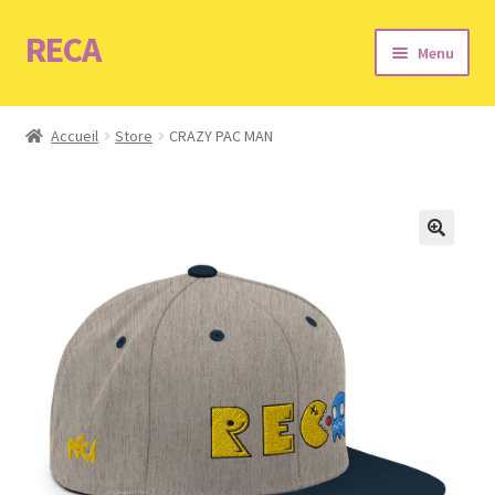
RECA
Aller
Aller
Menu
à
au
la
contenu
Accueil
navigation
Accueil
Store
CRAZY PAC MAN
Infos
Boutique
Mon compte
Panier
Contact
CGV