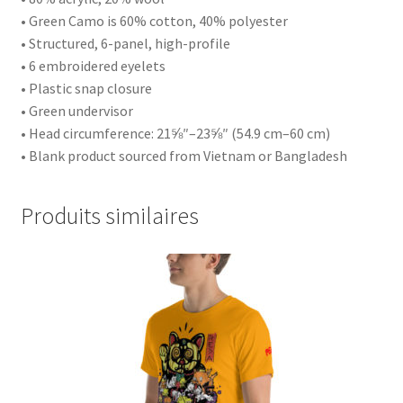
• Green Camo is 60% cotton, 40% polyester
• Structured, 6-panel, high-profile
• 6 embroidered eyelets
• Plastic snap closure
• Green undervisor
• Head circumference: 21⅝″–23⅝″ (54.9 cm–60 cm)
• Blank product sourced from Vietnam or Bangladesh
Produits similaires