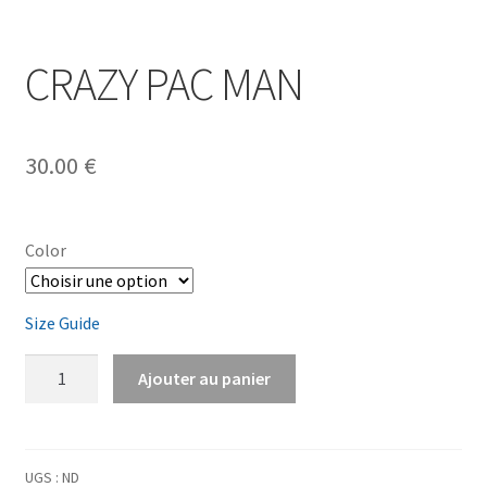
CRAZY PAC MAN
30.00
€
Color
Size Guide
quantité
Ajouter au panier
de
CRAZY
PAC
MAN
UGS :
ND