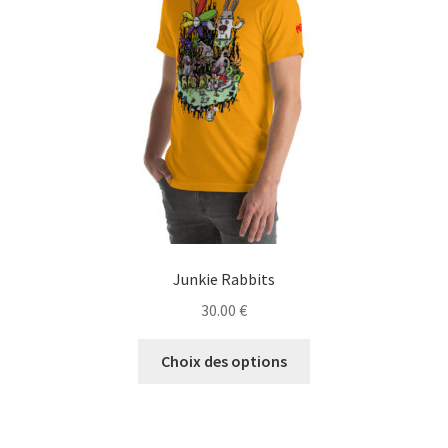
être
choisies
sur
la
page
du
produit
Junkie Rabbits
30.00
€
Ce
Choix des options
produit
a
plusieurs