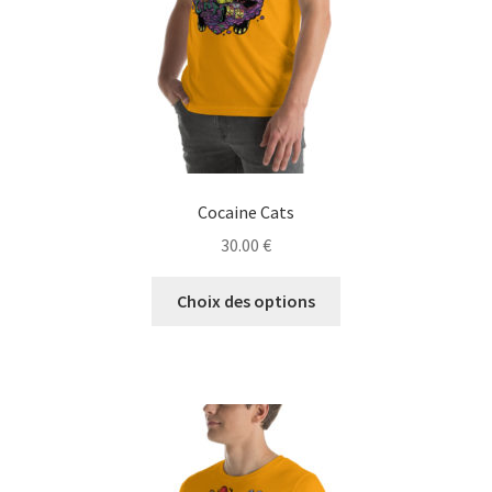
Cocaine Cats
30.00
€
Ce
Choix des options
produit
a
plusieurs
variations.
Les
options
peuvent